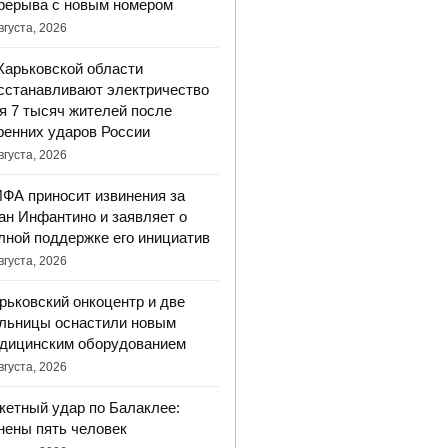
рерыва с новым номером
вгуста, 2026
Харьковской области
сстанавливают электричество
я 7 тысяч жителей после
ренних ударов России
вгуста, 2026
ФА приносит извинения за
ан Инфантино и заявляет о
лной поддержке его инициатив
вгуста, 2026
рьковский онкоцентр и две
льницы оснастили новым
дицинским оборудованием
вгуста, 2026
кетный удар по Балаклее:
нены пять человек