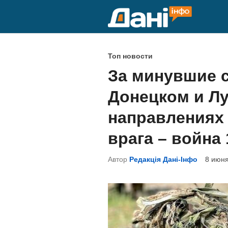
Перейти
к
содержимому
О
Топ новости
п
За минувшие с
у
Донецком и Л
б
л
направлениях 
и
врага – война
к
о
Автор
Редакція Дані-Інфо
8 июня
в
а
н
о
в