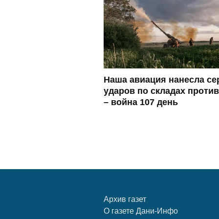
Наша авиация нанесла с
ударов по складах проти
– война 107 день
Архив газет
О газете Дани-Инфо