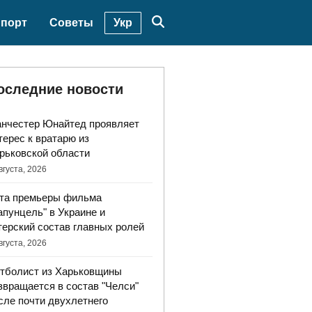
Укр
порт
Советы
оследние новости
нчестер Юнайтед проявляет
терес к вратарю из
рьковской области
вгуста, 2026
та премьеры фильма
апунцель" в Украине и
терский состав главных ролей
вгуста, 2026
тболист из Харьковщины
звращается в состав "Челси"
сле почти двухлетнего