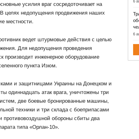
6 а
сновные усилия враг сосредоточивает на
 В целях недопущения продвижения наших
Тр
об
ие местности.
че
6 а
ротивник ведет штурмовые действия с целью
ожения. Для недопущения проведения
ск производит инженерное оборудование
селенного пункта Изюм.
ками и защитницами Украины на Донецком и
ты одиннадцать атак врага, уничтожены три
 систем, две боевые бронированные машины,
льной техники и три склада с боеприпасами
и противовоздушной обороны сбиты два
арата типа «Орлан-10».