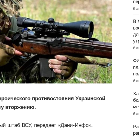
пе
6 а
В 
во
дл
ут
6 а
ФИ
пл
по
6 а
Ха
героического противостояния Украинской
бо
ме
му вторжению.
6 а
ый штаб ВСУ, передает «Дани-Инфо».
Ра
ра