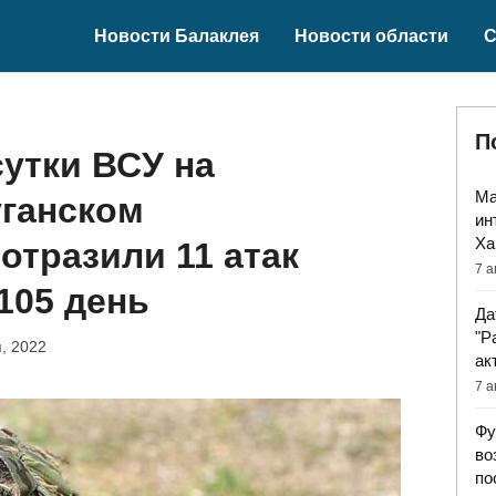
Новости Балаклея
Новости области
С
П
утки ВСУ на
Ма
уганском
ин
Ха
отразили 11 атак
7 а
 105 день
Да
"Р
, 2022
ак
7 а
Фу
во
по