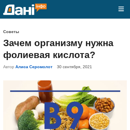
Перейти
Гла
к
ме
содержимому
О
Советы
п
Зачем организму нужна
у
фолиевая кислота?
б
л
Автор
Алиса Серомолот
30 сентября, 2021
и
к
о
в
а
н
о
в