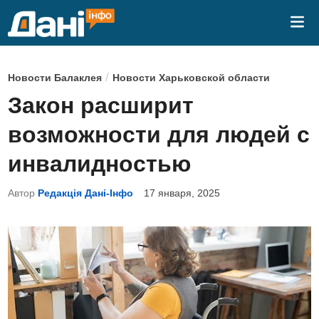
Перейти
Гла
к
ме
содержимому
О
/
Новости Балаклея
Новости Харьковской области
п
Закон расширит
у
возможности для людей с
б
л
инвалидностью
и
Автор
Редакція Дані-Інфо
17 января, 2025
к
о
в
а
н
о
в