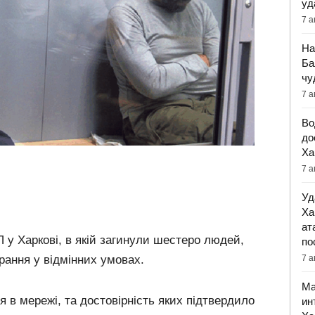
уд
7 а
На
Ба
чу
7 а
Во
до
Ха
7 а
Уд
Ха
ат
 у Харкові, в якій загинули шестеро людей,
по
рання у відмінних умовах.
7 а
Ма
я в мережі, та достовірність яких підтвердило
ин