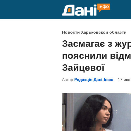
Перейти
к
содержимому
О
Новости Харьковской области
п
Засмагає з жур
у
пояснили відм
б
л
Зайцевої
и
Автор
Редакція Дані-Інфо
17 июн
к
о
в
а
н
о
в