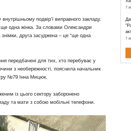
Ха
7 а
 внутрішньому подвір’ї виправного закладу.
Да
"Р
ь ще одна жінка. За словами Олександри
ак
а знімки, друга засуджена – це “ще одна
7 а
ння передбачені для тих, хто перебуває у
очини з необережності, пояснила начальник
тру №79 Інна Мицюк.
женим із цього сектору заборонено
ладу та мати з собою мобільні телефони.