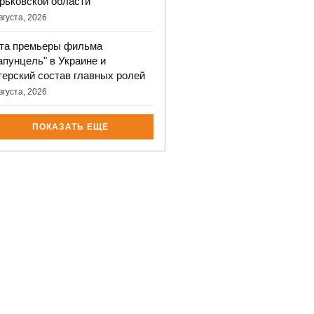
рьковской области
вгуста, 2026
та премьеры фильма
апунцель" в Украине и
терский состав главных ролей
вгуста, 2026
ПОКАЗАТЬ ЕЩЁ