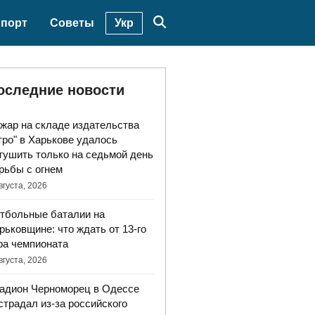
Укр
порт
Советы
оследние новости
жар на складе издательства
тро" в Харькове удалось
тушить только на седьмой день
рьбы с огнем
вгуста, 2026
тбольные баталии на
рьковщине: что ждать от 13-го
ра чемпионата
вгуста, 2026
адион Черноморец в Одессе
страдал из-за российского