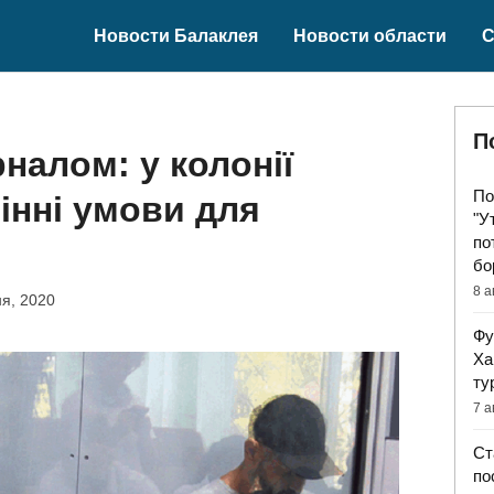
Новости Балаклея
Новости области
С
П
налом: у колонії
По
інні умови для
"У
по
бо
8 а
я, 2020
Фу
Ха
ту
7 а
Ст
по