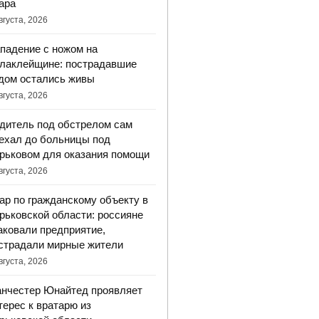
ара
вгуста, 2026
падение с ножом на
лаклейщине: пострадавшие
дом остались живы
вгуста, 2026
дитель под обстрелом сам
ехал до больницы под
рьковом для оказания помощи
вгуста, 2026
ар по гражданскому объекту в
рьковской области: россияне
аковали предприятие,
страдали мирные жители
вгуста, 2026
нчестер Юнайтед проявляет
терес к вратарю из