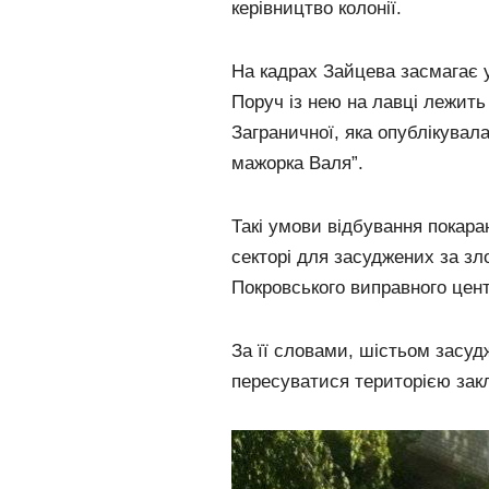
керівництво колонії.
На кадрах Зайцева засмагає у
Поруч із нею на лавці лежит
Заграничної, яка опублікувал
мажорка Валя”.
Такі умови відбування покара
секторі для засуджених за зл
Покровського виправного цен
За її словами, шістьом засуд
пересуватися територією зак