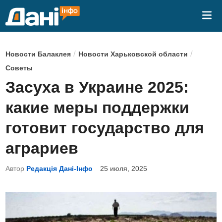
Перейти
Гла
к
ме
содержимому
О
/
/
Новости Балаклея
Новости Харьковской области
п
Советы
у
Засуха в Украине 2025:
б
какие меры поддержки
л
и
готовит государство для
к
аграриев
о
в
Автор
Редакція Дані-Інфо
25 июля, 2025
а
н
о
в