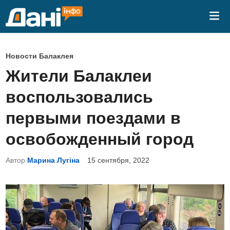
Перейти
Гла
к
ме
содержимому
О
Новости Балаклея
п
Жители Балаклеи
у
воспользовались
б
л
первыми поездами в
и
освобожденный город
к
о
Автор
Марина Лугіна
15 сентября, 2022
в
а
н
о
в