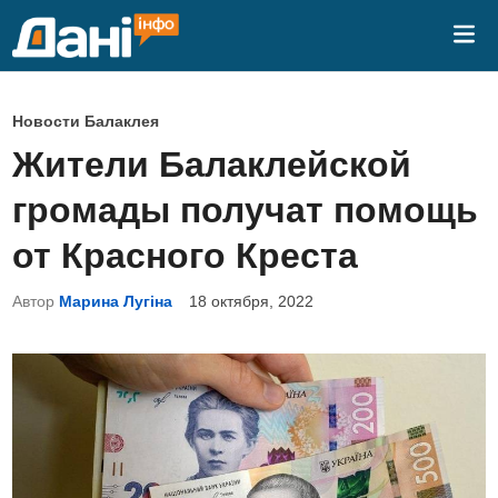
Перейти
Гла
к
ме
содержимому
О
Новости Балаклея
п
Жители Балаклейской
у
громады получат помощь
б
л
от Красного Креста
и
Автор
Марина Лугіна
18 октября, 2022
к
о
в
а
н
о
в