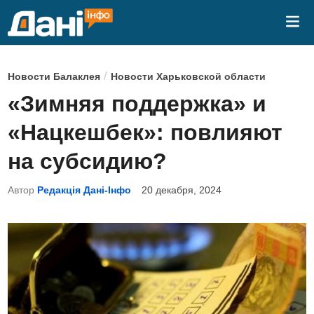
Перейти
Гла
к
ме
содержимому
О
/
Новости Балаклея
Новости Харьковской области
п
«Зимняя поддержка» и
у
«Нацкешбек»: повлияют
б
л
на субсидию?
и
Автор
Редакція Дані-Інфо
20 декабря, 2024
к
о
в
а
н
о
в