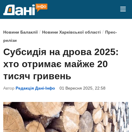
Skip
Mai
to
Me
content
P
/
/
Новини Балаклії
Новини Харківської області
Прес-
o
релізи
s
Субсидія на дрова 2025:
t
хто отримає майже 20
e
d
тисяч гривень
i
Автор
Редакція Дані-Інфо
01 Вересня 2025, 22:58
n