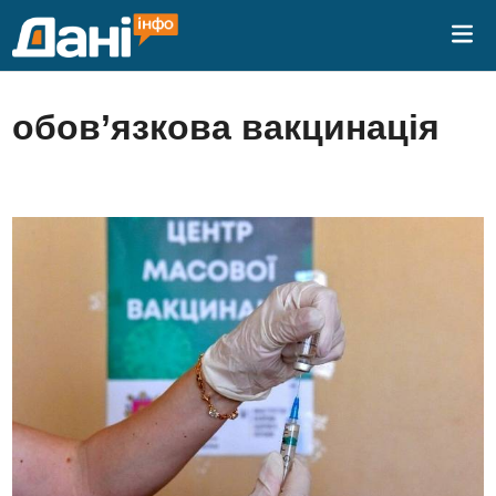
Skip
Mai
to
Me
content
обов’язкова вакцинація