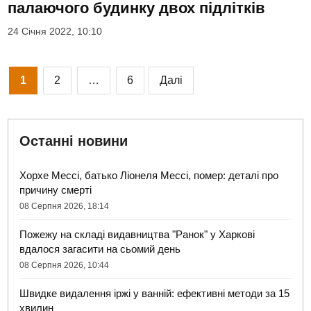
палаючого будинку двох підлітків
24 Січня 2022, 10:10
Пагінація
1
2
…
6
Далі
записів
Останні новини
Хорхе Мессі, батько Ліонеля Мессі, помер: деталі про
причину смерті
08 Серпня 2026, 18:14
Пожежу на складі видавництва "Ранок" у Харкові
вдалося загасити на сьомий день
08 Серпня 2026, 10:44
Швидке видалення іржі у ванній: ефективні методи за 15
хвилин