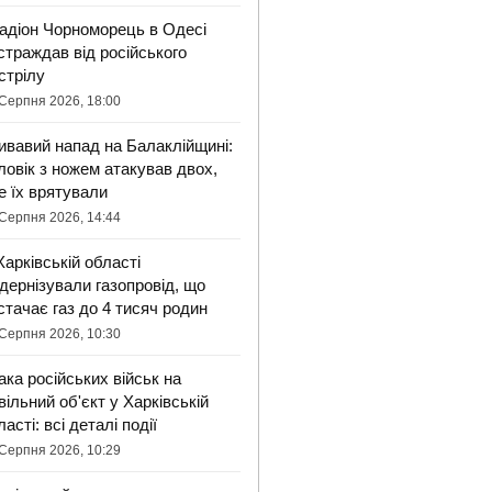
адіон Чорноморець в Одесі
страждав від російського
стрілу
Серпня 2026, 18:00
ивавий напад на Балаклійщині:
ловік з ножем атакував двох,
е їх врятували
Серпня 2026, 14:44
Харківській області
дернізували газопровід, що
стачає газ до 4 тисяч родин
Серпня 2026, 10:30
ака російських військ на
вільний об'єкт у Харківській
ласті: всі деталі події
Серпня 2026, 10:29