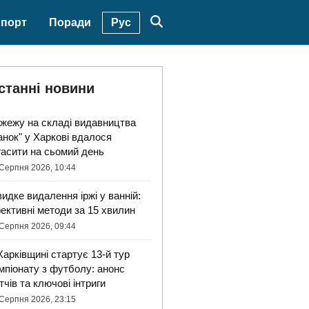
Рус
порт
Поради
станні новини
жежу на складі видавництва
анок" у Харкові вдалося
гасити на сьомий день
Серпня 2026, 10:44
идке видалення іржі у ванній:
ективні методи за 15 хвилин
Серпня 2026, 09:44
Харківщині стартує 13-й тур
мпіонату з футболу: анонс
тчів та ключові інтриги
Серпня 2026, 23:15