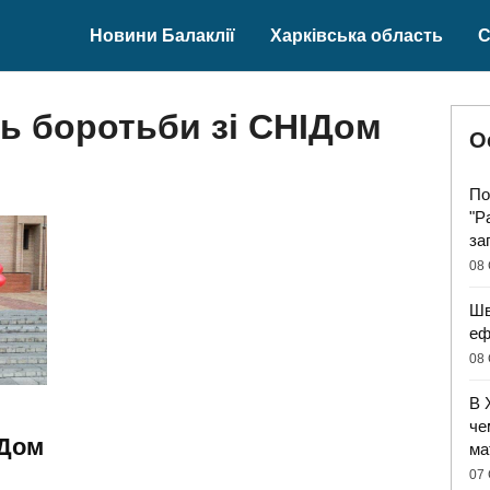
Новини Балаклії
Харківська область
С
нь боротьби зі СНІДом
О
По
"Р
за
08 
Шв
еф
08 
В 
че
ІДом
ма
07 