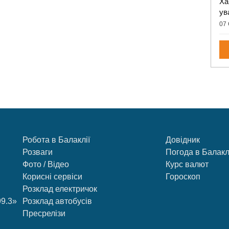
Ха
ув
07 
Робота в Балаклії
Довідник
Розваги
Погода в Балакл
Фото / Відео
Курс валют
Корисні сервіси
Гороскоп
Розклад електричок
99.3»
Розклад автобусів
Пресрелізи