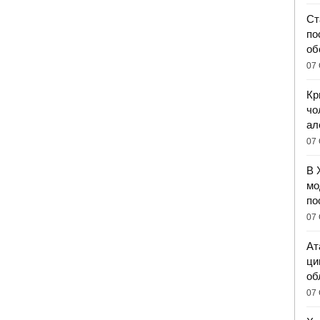
Ст
по
об
07 
Кр
чо
ал
07 
В 
мо
по
07 
Ат
ци
об
07 