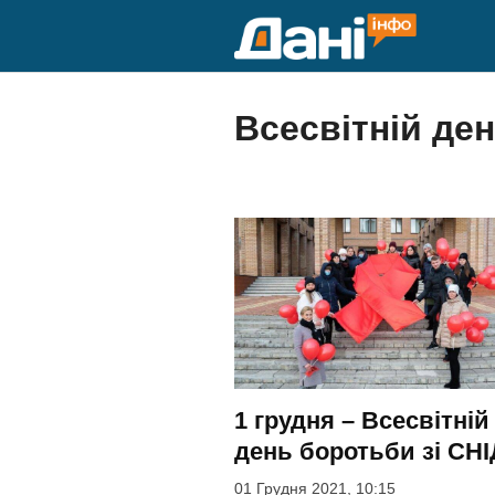
Skip
to
content
Всесвітній де
1 грудня – Всесвітній
день боротьби зі СН
01 Грудня 2021, 10:15