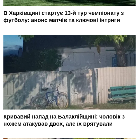
В Харківщині стартує 13-й тур чемпіонату з
футболу: анонс матчів та ключові інтриги
Кривавий напад на Балаклійщині: чоловік з
ножем атакував двох, але їх врятували