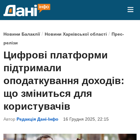
Skip
Mai
to
Me
content
P
/
/
Новини Балаклії
Новини Харківської області
Прес-
o
релізи
s
Цифрові платформи
t
підтримали
e
d
оподаткування доходів:
i
що зміниться для
n
користувачів
Автор
Редакція Дані-Інфо
16 Грудня 2025, 22:15