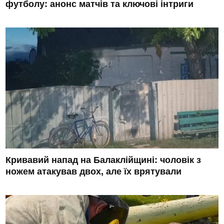
футболу: анонс матчів та ключові інтриги
Кривавий напад на Балаклійщині: чоловік з
ножем атакував двох, але їх врятували