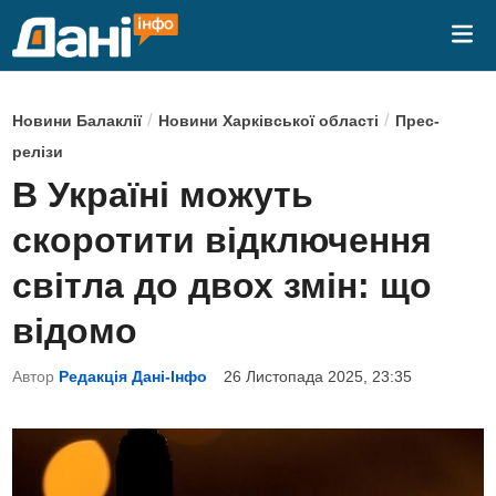
Skip
Mai
to
Me
content
P
/
/
Новини Балаклії
Новини Харківської області
Прес-
o
релізи
s
В Україні можуть
t
скоротити відключення
e
d
світла до двох змін: що
i
відомо
n
Автор
Редакція Дані-Інфо
26 Листопада 2025, 23:35