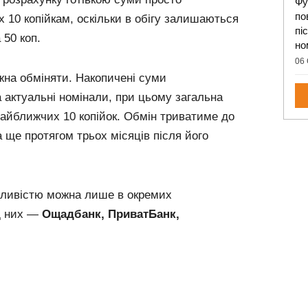
Фу
по
 10 копійкам, оскільки в обігу залишаються
пі
50 коп.
но
06 
ожна обміняти. Накопичені суми
 актуальні номінали, при цьому загальна
айближчих 10 копійок. Обмін триватиме до
 ще протягом трьох місяців після його
жливістю можна лише в окремих
д них —
Ощадбанк, ПриватБанк,