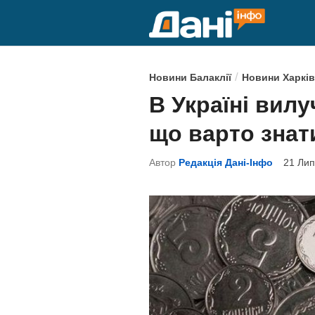
Skip
to
content
P
/
Новини Балаклії
Новини Харків
o
В Україні вилу
s
що варто знат
t
e
Автор
Редакція Дані-Інфо
21 Лип
d
i
n