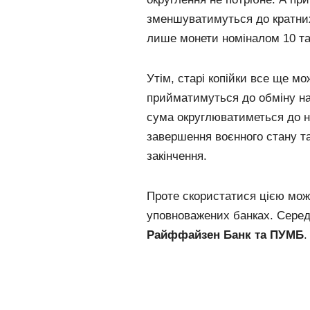
зменшуватимуться до кратних
лише монети номіналом 10 та 
Утім, старі копійки все ще м
прийматимуться до обміну на
сума округлюватиметься до н
завершення воєнного стану та
закінчення.
Проте скористатися цією мо
уповноважених банках. Сере
Райффайзен Банк та ПУМБ
.