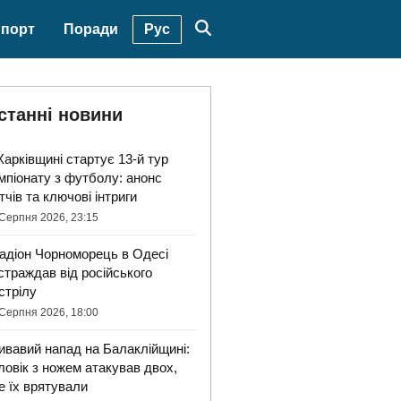
Рус
порт
Поради
станні новини
Харківщині стартує 13-й тур
мпіонату з футболу: анонс
тчів та ключові інтриги
Серпня 2026, 23:15
адіон Чорноморець в Одесі
страждав від російського
стрілу
Серпня 2026, 18:00
ивавий напад на Балаклійщині:
ловік з ножем атакував двох,
е їх врятували