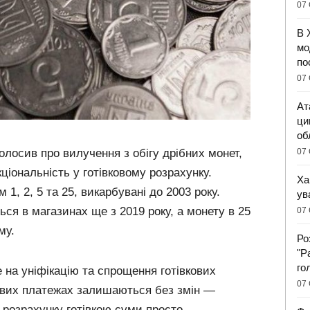
07 
В 
мо
по
07 
Ат
ци
об
07 
олосив про вилучення з обігу дрібних монет,
ціональність у готівковому розрахунку.
Ха
 1, 2, 5 та 25, викарбувані до 2003 року.
ув
ься в магазинах ще з 2019 року, а монету в 25
07 
му.
Ро
"Р
го
 на уніфікацію та спрощення готівкових
07 
кових платежах залишаються без змін —
и розрахунку готівкою суми просто