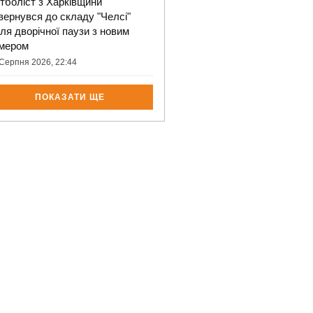
тболіст з Харківщини
вернувся до складу "Челсі"
сля дворічної паузи з новим
мером
Серпня 2026, 22:44
ПОКАЗАТИ ЩЕ