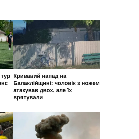
 тур
Кривавий напад на
онс
Балаклійщині: чоловік з ножем
атакував двох, але їх
врятували