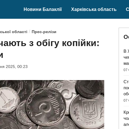
Новини Балаклії
Харківська область
С
/
ської області
Прес-релізи
О
чають з обігу копійки:
В 
и
че
ма
ня 2025, 00:23
07 
Ст
по
об
07 
Кр
чо
ал