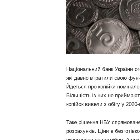
Національний банк України ог
які давно втратили свою функ
Йдеться про копійки номіналом
Більшість із них не приймают
копійок вивели з обігу у 2020-
Таке рішення НБУ спрямоване
розрахунків. Ціни в безготів
округлення не потрібне. А пр