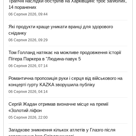
Трагічні наслідки обстрілів на Харківщині: троє загиблих,
14 поранених
06 Серпня 2026, 09:44
Які продукти краще уникати вранці для здорового
сніданку
06 Серпня 2026, 09:29
Том Голланд натякає на можливе продовження історії
Пітера Паркера в "Людина-павук 5
06 Серпня 2026, 07:14
Романтична пропозиція руки і серця від військового на
концерті гурту KAZKA зворушила публіку
06 Серпня 2026, 04:14
Сергій Жадан отримав визначне місце на премії
«Золотий ліфон
05 Серпня 2026, 22:00
Загадкове зникнення кількох атлетів у Глазго після