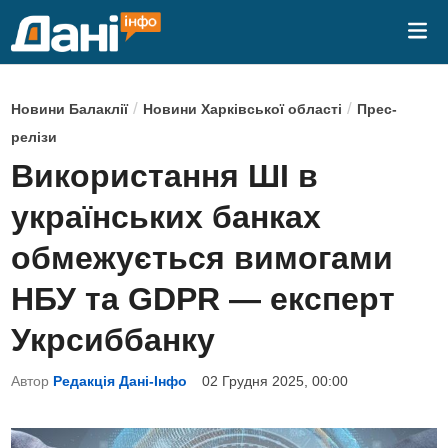
Skip
Mai
to
Me
content
P
/
/
Новини Балаклії
Новини Харківської області
Прес-
o
релізи
s
Використання ШІ в
t
українських банках
e
d
обмежується вимогами
i
НБУ та GDPR — експерт
n
Укрсиббанку
Автор
Редакція Дані-Інфо
02 Грудня 2025, 00:00