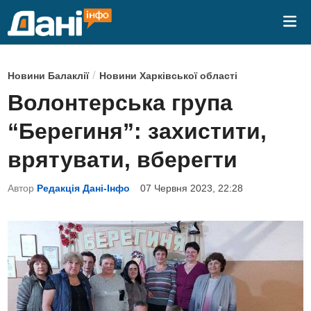
Skip
Mai
to
Me
content
P
/
Новини Балаклії
Новини Харківської області
o
Волонтерська група
s
“Берегиня”: захистити,
t
e
врятувати, вберегти
d
Автор
Редакція Дані-Інфо
07 Червня 2023, 22:28
i
n