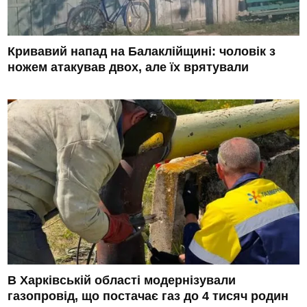
Кривавий напад на Балаклійщині: чоловік з
ножем атакував двох, але їх врятували
В Харківській області модернізували
газопровід, що постачає газ до 4 тисяч родин