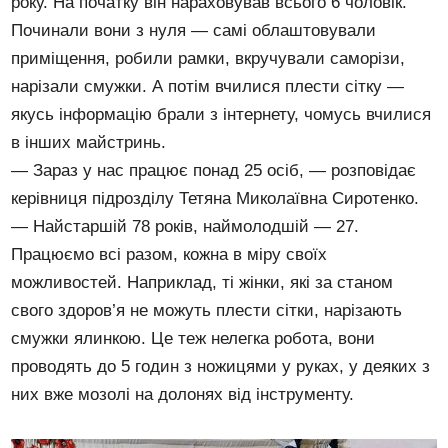
року. На початку він нараховував всього 6 чоловік.
Починали вони з нуля — самі облаштовували
приміщення, робили рамки, вкручували саморізи,
нарізали смужки. А потім вчилися плести сітку —
якусь інформацію брали з інтернету, чомусь вчилися
в інших майстринь.
— Зараз у нас працює понад 25 осіб, — розповідає
керівниця підрозділу Тетяна Миколаївна Сиротенко.
— Найстаршій 78 років, наймолодшій — 27.
Працюємо всі разом, кожна в міру своїх
можливостей. Наприклад, ті жінки, які за станом
свого здоров’я не можуть плести сітки, нарізають
смужки ялинкою. Це теж нелегка робота, вони
проводять до 5 годин з ножицями у руках, у деяких з
них вже мозолі на долонях від інструменту.