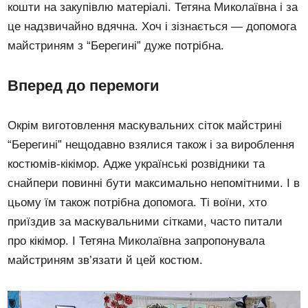
кошти на закупівлю матеріалі. Тетяна Миколаївна і за
це надзвичайно вдячна. Хоч і зізнається — допомога
майстриням з “Берегині” дуже потрібна.
Вперед до перемоги
Окрім виготовлення маскувальних сіток майстрині
“Берегині” нещодавно взялися також і за вироблення
костюмів-кікімор. Адже українські розвідники та
снайпери повинні бути максимально непомітними. І в
цьому їм також потрібна допомога. Ті воїни, хто
приїздив за маскувальними сітками, часто питали
про кікімор. І Тетяна Миколаївна запропонувала
майстриням зв’язати й цей костюм.