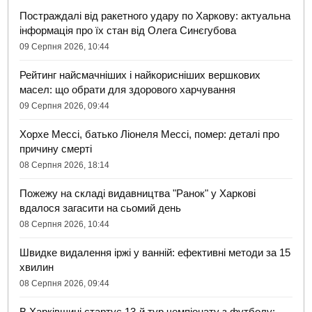
Постраждалі від ракетного удару по Харкову: актуальна
інформація про їх стан від Олега Синєгубова
09 Серпня 2026, 10:44
Рейтинг найсмачніших і найкорисніших вершкових
масел: що обрати для здорового харчування
09 Серпня 2026, 09:44
Хорхе Мессі, батько Ліонеля Мессі, помер: деталі про
причину смерті
08 Серпня 2026, 18:14
Пожежу на складі видавництва "Ранок" у Харкові
вдалося загасити на сьомий день
08 Серпня 2026, 10:44
Швидке видалення іржі у ванній: ефективні методи за 15
хвилин
08 Серпня 2026, 09:44
В Харківщині стартує 13-й тур чемпіонату з футболу: