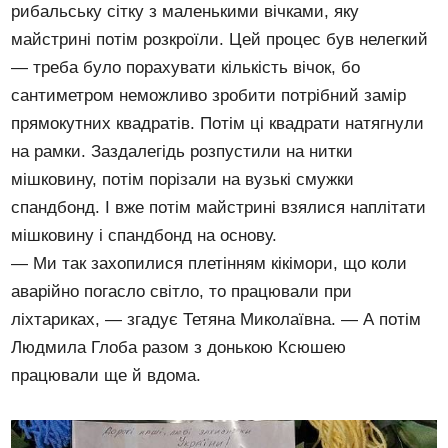
рибальську сітку з маленькими вічками, яку
майстрині потім розкроїли. Цей процес був нелегкий
— треба було порахувати кількість вічок, бо
сантиметром неможливо зробити потрібний замір
прямокутних квадратів. Потім ці квадрати натягнули
на рамки. Заздалегідь розпустили на нитки
мішковину, потім порізали на вузькі смужки
спандбонд. І вже потім майстрині взялися наплітати
мішковину і спандбонд на основу.
— Ми так захопилися плетінням кікімори, що коли
аварійно погасло світло, то працювали при
ліхтариках, — згадує Тетяна Миколаївна. — А потім
Людмила Глоба разом з донькою Ксюшею
працювали ще й вдома.