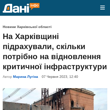
Skip
Mai
to
Me
content
P
Новини Харківської області
o
На Харківщині
s
підрахували, скільки
t
e
потрібно на відновлення
d
критичної інфраструктури
i
n
Автор
Марина Лугіна
07 Червня 2023, 12:40