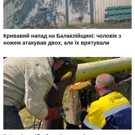
Кривавий напад на Балаклійщині: чоловік з
ножем атакував двох, але їх врятували