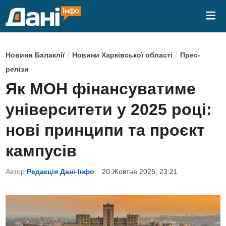
Skip
Mai
to
Me
content
P
/
/
Новини Балаклії
Новини Харківської області
Прес-
o
релізи
s
Як МОН фінансуватиме
t
університети у 2025 році:
e
d
нові принципи та проєкт
i
кампусів
n
Автор
Редакція Дані-Інфо
20 Жовтня 2025, 23:21