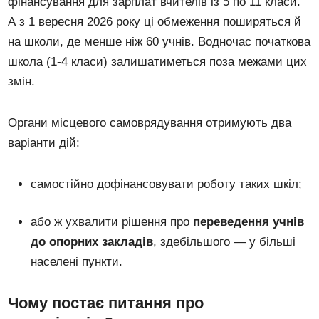
фінансування для зарплат вчителів із 5 по 11 класи.
А з 1 вересня 2026 року ці обмеження поширяться й
на школи, де менше ніж 60 учнів. Водночас початкова
школа (1-4 класи) залишатиметься поза межами цих
змін.
Органи місцевого самоврядування отримують два
варіанти дій:
самостійно дофінансовувати роботу таких шкіл;
або ж ухвалити рішення про
переведення учнів
до опорних закладів
, здебільшого — у більші
населені пункти.
Чому постає питання про