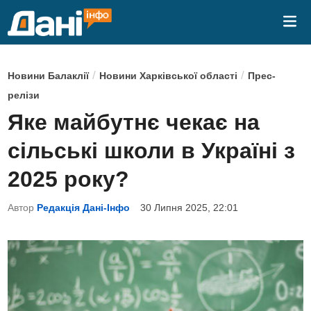
Skip
Mai
to
Me
content
P
/
/
Новини Балаклії
Новини Харківської області
Прес-
o
релізи
s
Яке майбутнє чекає на
t
сільські школи в Україні з
e
d
2025 року?
i
Автор
Редакція Дані-Інфо
30 Липня 2025, 22:01
n