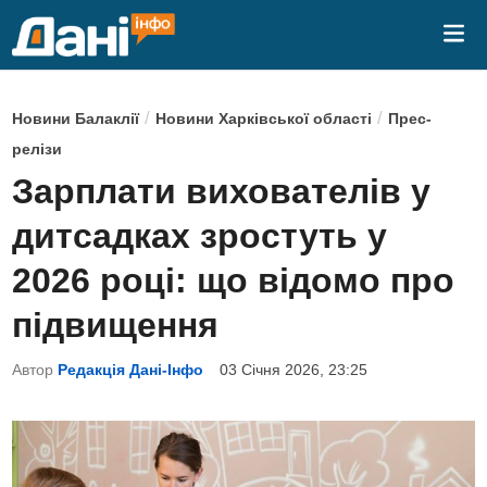
Skip
Mai
to
Me
content
P
/
/
Новини Балаклії
Новини Харківської області
Прес-
o
релізи
s
Зарплати вихователів у
t
дитсадках зростуть у
e
d
2026 році: що відомо про
i
підвищення
n
Автор
Редакція Дані-Інфо
03 Січня 2026, 23:25