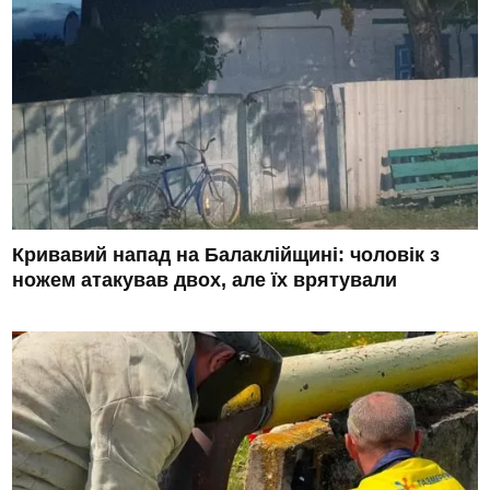
Кривавий напад на Балаклійщині: чоловік з
ножем атакував двох, але їх врятували