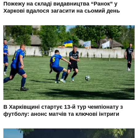
Пожежу на складі видавництва “Ранок” у
Харкові вдалося загасити на сьомий день
В Харківщині стартує 13-й тур чемпіонату з
футболу: анонс матчів та ключові інтриги