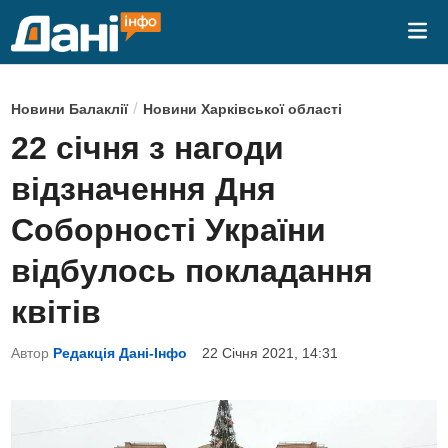
Skip
Mai
to
Me
content
P
/
Новини Балаклії
Новини Харківської області
o
22 січня з нагоди
s
відзначення Дня
t
e
Соборності України
d
відбулось покладання
i
n
квітів
Автор
Редакція Дані-Інфо
22 Січня 2021, 14:31