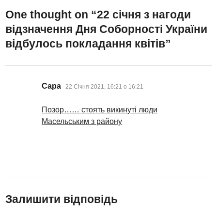
One thought on “
22 січня з нагоди
відзначення Дня Соборності України
відбулось покладання квітів
”
:
Сара
22 Січня 2021, 16:21 о 16:21
Позор…… стоять викинуті люди
Масельським з району
Залишити відповідь