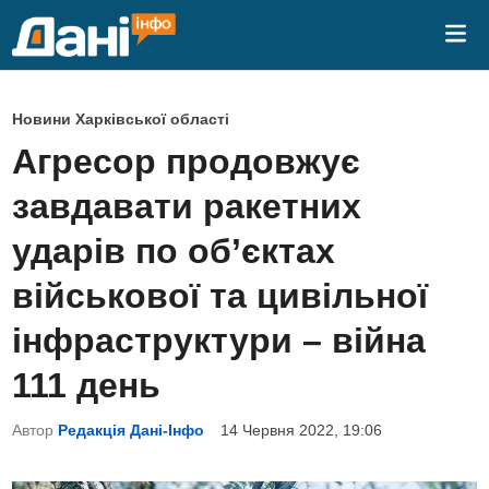
Skip
Mai
to
Me
content
P
Новини Харківської області
o
Агресор продовжує
s
завдавати ракетних
t
e
ударів по об’єктах
d
військової та цивільної
i
n
інфраструктури – війна
111 день
Автор
Редакція Дані-Інфо
14 Червня 2022, 19:06