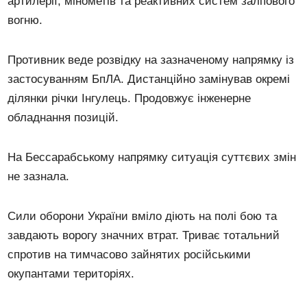
артилерії, мінометів та реактивних систем залпового
вогню.
Противник веде розвідку на зазначеному напрямку із
застосуванням БпЛА. Дистанційно замінував окремі
ділянки річки Інгулець. Продовжує інженерне
обладнання позицій.
На Бессарабському напрямку ситуація суттєвих змін
не зазнала.
Сили оборони України вміло діють на полі бою та
завдають ворогу значних втрат. Триває тотальний
спротив на тимчасово зайнятих російськими
окупантами територіях.