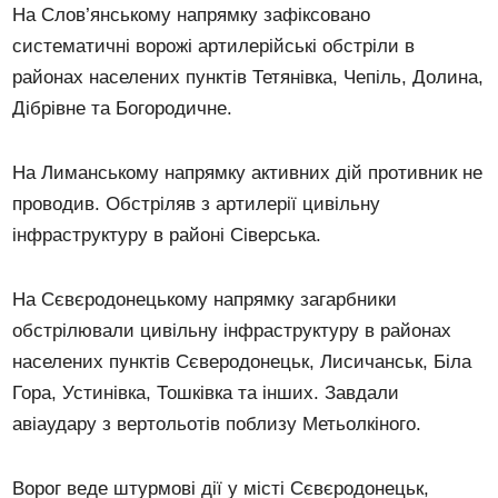
На Слов’янському напрямку зафіксовано
систематичні ворожі артилерійські обстріли в
районах населених пунктів Тетянівка, Чепіль, Долина,
Дібрівне та Богородичне.
На Лиманському напрямку активних дій противник не
проводив. Обстріляв з артилерії цивільну
інфраструктуру в районі Сіверська.
На Сєвєродонецькому напрямку загарбники
обстрілювали цивільну інфраструктуру в районах
населених пунктів Сєверодонецьк, Лисичанськ, Біла
Гора, Устинівка, Тошківка та інших. Завдали
авіаудару з вертольотів поблизу Метьолкіного.
Ворог веде штурмові дії у місті Сєвєродонецьк,