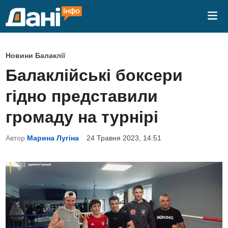
Skip
Mai
to
Me
content
P
Новини Балаклії
o
Балаклійські боксери
s
гідно представили
t
e
громаду на турнірі
d
Автор
Марина Лугіна
24 Травня 2023, 14:51
i
n