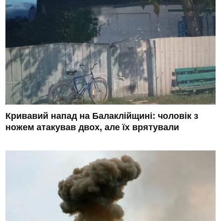
Кривавий напад на Балаклійщині: чоловік з
ножем атакував двох, але їх врятували