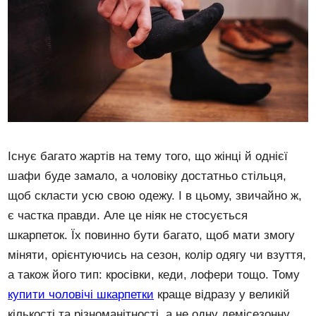
Існує багато жартів на тему того, що жінці й однієї
шафи буде замало, а чоловіку достатньо стільця,
щоб скласти усю свою одежу. І в цьому, звичайно ж,
є частка правди. Але це ніяк не стосується
шкарпеток. Їх повинно бути багато, щоб мати змогу
міняти, орієнтуючись на сезон, колір одягу чи взуття,
а також його тип: кросівки, кеди, лофери тощо. Тому
купити чоловічі шкарпетки
краще відразу у великій
кількості та різноманітності, а не одну демісезонну