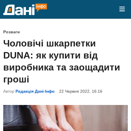
Skip
Mai
to
Me
content
P
Розваги
o
Чоловічі шкарпетки
s
DUNA: як купити від
t
e
виробника та заощадити
d
гроші
i
n
Автор
Редакція Дані-Інфо
22 Червня 2022, 16:16