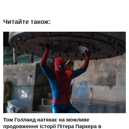
Читайте також:
Том Голланд натякає на можливе
продовження історії Пітера Паркера в