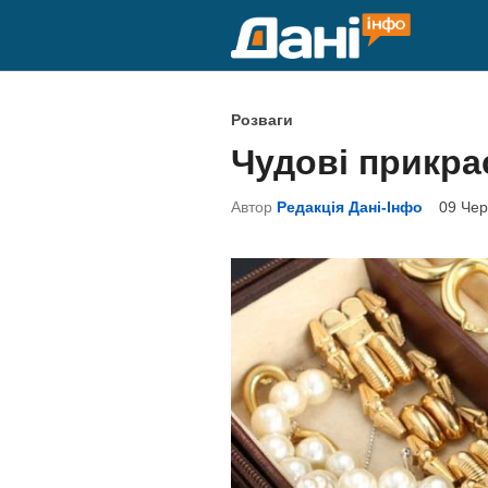
Skip
to
content
P
Розваги
o
Чудові прикра
s
t
Автор
Редакція Дані-Інфо
09 Чер
e
d
i
n