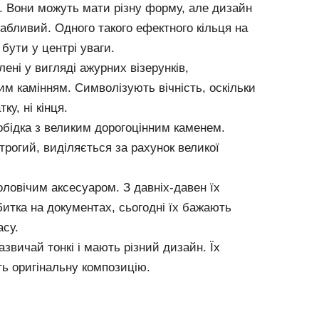
. Вони можуть мати різну форму, але дизайн
вабливий. Одного такого ефектного кільця на
бути у центрі уваги.
ені у вигляді ажурних візерунків,
им камінням. Символізують вічність, оскільки
ку, ні кінця.
обідка з великим дорогоцінним каменем.
трогий, виділяється за рахунок великої
ловічим аксесуаром. З давніх-давен їх
итка на документах, сьогодні їх бажають
асу.
азвичай тонкі і мають різний дизайн. Їх
ть оригінальну композицію.