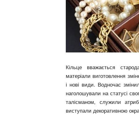
Кільце вважається старод
матеріали виготовлення змін
і нові види. Водночас зміни
наголошували на статусі свог
талісманом, служили атри
виступали декоративною окр