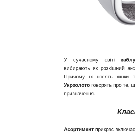
У сучасному світі
кабл
вибирають як розкішний ак
Причому їх носять жінки т
Укрзолото
говорять про те, 
призначення.
Клас
Асортимент
прикрас включає 