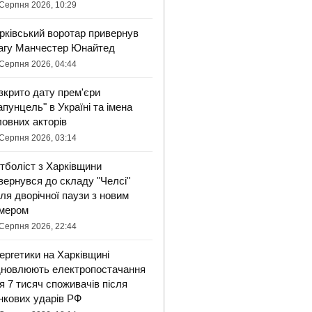
Серпня 2026, 10:29
рківський воротар привернув
агу Манчестер Юнайтед
Серпня 2026, 04:44
зкрито дату прем'єри
апунцель" в Україні та імена
ловних акторів
Серпня 2026, 03:14
тболіст з Харківщини
вернувся до складу "Челсі"
сля дворічної паузи з новим
мером
Серпня 2026, 22:44
ергетики на Харківщині
дновлюють електропостачання
я 7 тисяч споживачів після
нкових ударів РФ