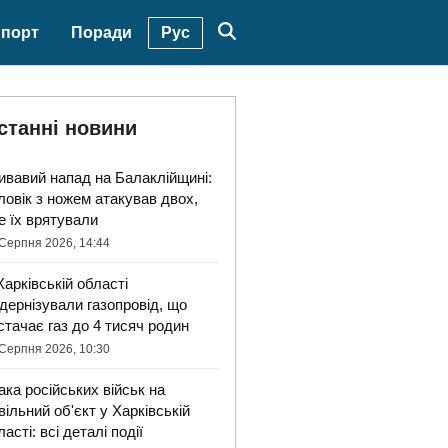
Рус
порт
Поради
станні новини
ивавий напад на Балаклійщині:
ловік з ножем атакував двох,
е їх врятували
Серпня 2026, 14:44
Харківській області
дернізували газопровід, що
стачає газ до 4 тисяч родин
Серпня 2026, 10:30
ака російських військ на
вільний об'єкт у Харківській
ласті: всі деталі події