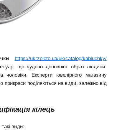
учки
https://ukrzoloto.ua/uk/catalog/kabluchky/
сесуар, що чудово доповнює образ людини.
а чоловіки. Експерти ювелірного магазину
що прикраси поділяються на види, залежно від
ифікація кілець
такі види: