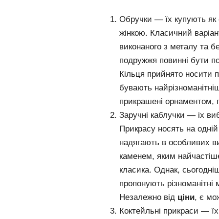
Обручки — їх купують як 
жінкою. Класичний варіант
виконаного з металу та б
подружжя повинні бути по
Кільця прийнято носити п
бувають найрізноманітніш
прикрашені орнаментом, г
Заручні каблучки — iх ви
Прикрасу носять на одній
надягають в особливих в
каменем, яким найчастіше
класика. Однак, сьогодні
пропонують різноманітні 
Незалежно від
ціни
, є м
Коктейльні прикраси — їх