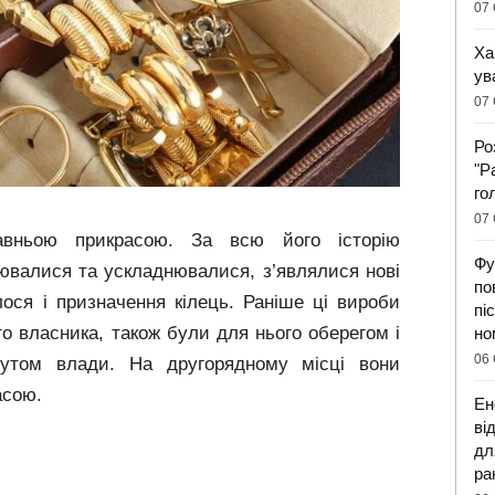
07 
Ха
ув
07 
Ро
"Р
го
07 
авньою прикрасою. За всю його історію
Фу
ювалися та ускладнювалися, з’являлися нові
по
лося і призначення кілець. Раніше ці вироби
пі
о власника, також були для нього оберегом і
но
06 
бутом влади. На другорядному місці вони
асою.
Ен
ві
дл
ра