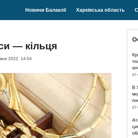
Новини Балаклії
Харківська область
С
О
си — кільця
Кр
вня 2022, 14:54
чо
ал
07 
В 
мо
по
07 
Ат
ци
об