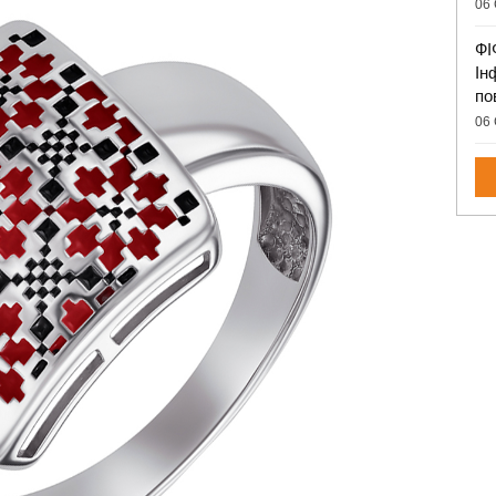
06 
ФІ
Ін
по
06 