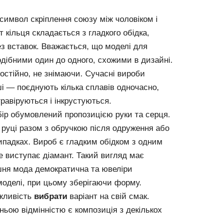
символ скріплення союзу між чоловіком і
 кільця складається з гладкого обідка,
ез вставок. Вважається, що моделі для
дібними один до одного, схожими в дизайні.
остійно, не знімаючи. Сучасні вироби
і — поєднують кілька сплавів одночасно,
равіруються і інкрустуються.
бір обумовлений пропозицією руки та серця.
 руці разом з обручкою після одруження або
ипадках. Вироб є гладким обідком з одним
 виступає діамант. Такий вигляд має
шня мода демократична та ювеліри
моделі, при цьому зберігаючи форму.
ожливість
вибрати
варіант на свій смак.
ньою відмінністю є композиція з декількох