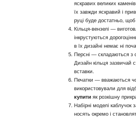
яскравих великих каменів
їх завжди яскравий і при
руці буде достатньо, щоб 
Кільця-вензелі — виготовл
інкрустуються дорогоцінн
в їх дизайні немає ні почат
Персні — складаються з 
Дизайн кільця зазвичай с
вставки.
Печатки — вважаються чо
використовували для відб
купити
як розкішну прикр
Набірні моделі каблучок з
носять окремо і становля