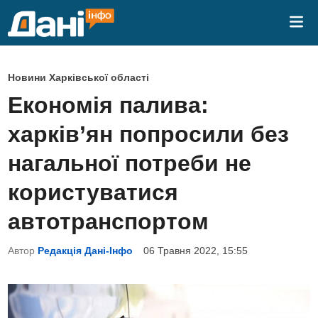
Skip
Mai
to
Me
content
P
Новини Харківської області
o
Економія палива:
s
харків’ян попросили без
t
e
нагальної потреби не
d
користуватися
i
n
автотранспортом
Автор
Редакція Дані-Інфо
06 Травня 2022, 15:55