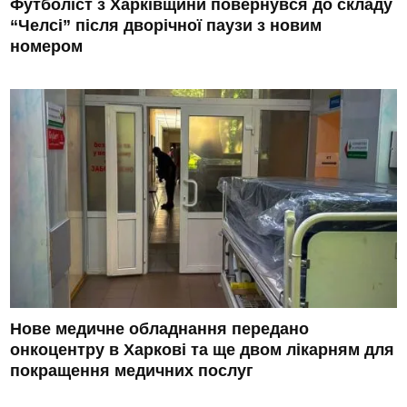
Футболіст з Харківщини повернувся до складу
“Челсі” після дворічної паузи з новим
номером
Нове медичне обладнання передано
онкоцентру в Харкові та ще двом лікарням для
покращення медичних послуг