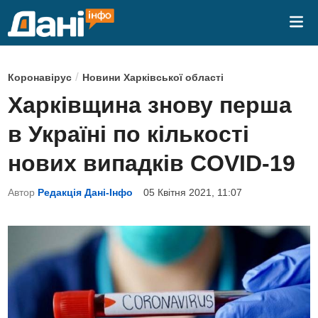
Skip
Mai
to
Me
content
P
/
Коронавірус
Новини Харківської області
o
Харківщина знову перша
s
в Україні по кількості
t
e
нових випадків COVID-19
d
Автор
Редакція Дані-Інфо
05 Квітня 2021, 11:07
i
n