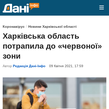
Skip
Mai
to
Me
content
P
/
Коронавірус
Новини Харківської області
o
Харківська область
s
потрапила до «червоної»
t
e
зони
d
Автор
Редакція Дані-Інфо
09 Квітня 2021, 17:59
i
n