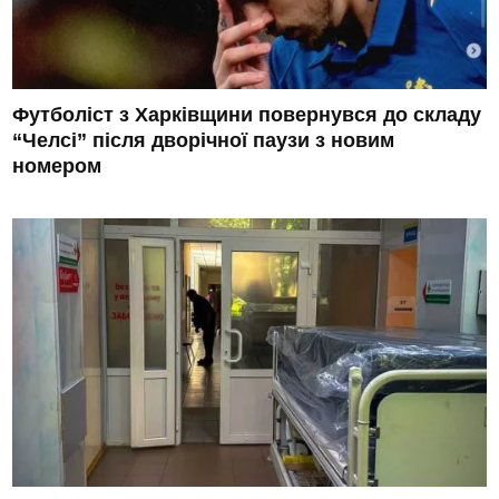
Футболіст з Харківщини повернувся до складу
“Челсі” після дворічної паузи з новим
номером