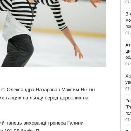
07 
В 
мо
по
07 
Ат
ци
об
07 
Ха
ув
07 
ет Олександра Назарова і Максим Нікітін
х танцях на льоду серед дорослих на
Ро
"Р
го
07 
ний танець вихованці тренера Галини