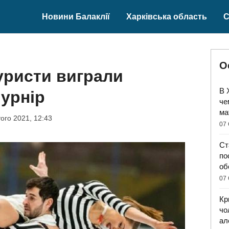
Новини Балаклії
Харківська область
С
О
гуристи виграли
В 
урнір
че
ма
ого 2021, 12:43
07 
Ст
по
об
07 
Кр
чо
ал