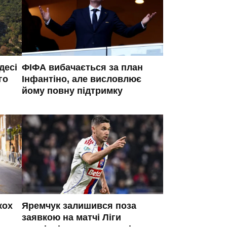
десі
ФІФА вибачається за план
го
Інфантіно, але висловлює
йому повну підтримку
кох
Яремчук залишився поза
заявкою на матчі Ліги