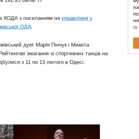
в 191.95 балів. П
Фу
по
пі
ба ХОДА з посиланням на
управління у
но
ківської ОДА
.
06 
рківський дует Марія Пінчук і Микита
Рейтингові змагання зі спортивних танців на
дбулися з 11 по 13 лютого в Одесі.