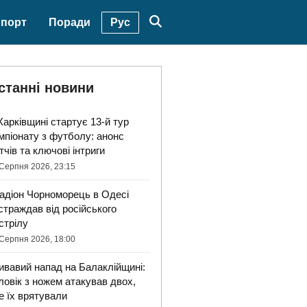
Рус
порт
Поради
станні новини
Харківщині стартує 13-й тур
мпіонату з футболу: анонс
тчів та ключові інтриги
Серпня 2026, 23:15
адіон Чорноморець в Одесі
страждав від російського
стрілу
Серпня 2026, 18:00
ивавий напад на Балаклійщині:
ловік з ножем атакував двох,
е їх врятували