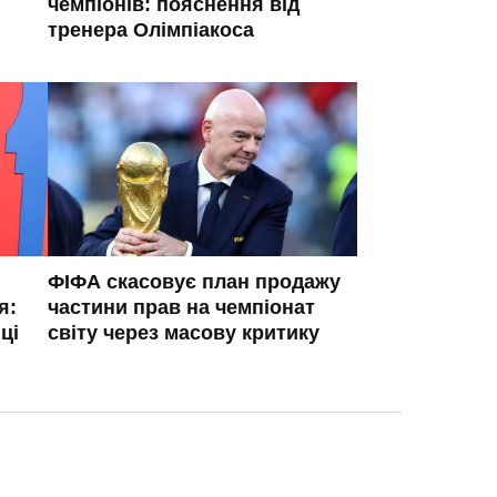
чемпіонів: пояснення від
тренера Олімпіакоса
ФІФА скасовує план продажу
я:
частини прав на чемпіонат
ці
світу через масову критику