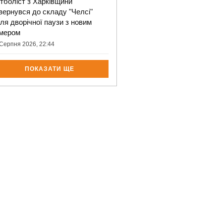
тболіст з Харківщини
вернувся до складу "Челсі"
сля дворічної паузи з новим
мером
Серпня 2026, 22:44
ПОКАЗАТИ ЩЕ