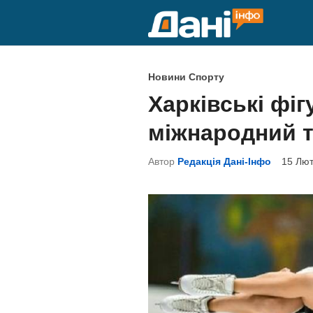
Skip
to
content
P
Новини Спорту
o
Харківські фі
s
міжнародний т
t
e
Автор
Редакція Дані-Інфо
15 Лют
d
i
n