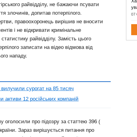
Ха
рського райвідділу, не бажаючи псувати
ув
тя злочинів, допитав потерпілого.
07 
ртви, правоохоронець вирішив не вносити
ентів і не відкривати кримінальне
статистику райвідділу. Замість цього
рпілого записати на відео відмова від
ього нападу.
 вилучили сурогат на 85 тисяч
и активи 12 російських компаній
 оголосили про підозру за статтею 396 (
країни. Зараз вирішується питання про