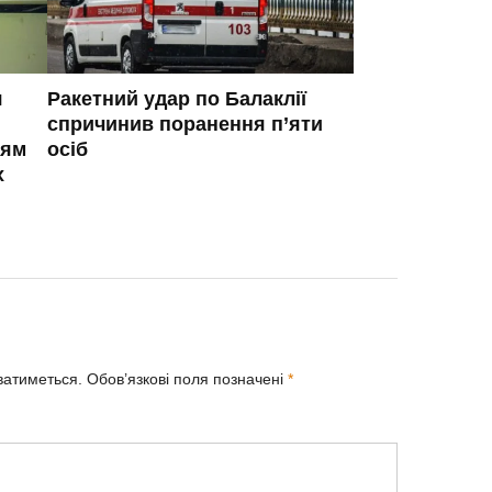
я
Ракетний удар по Балаклії
спричинив поранення п’яти
ням
осіб
х
ватиметься.
Обов’язкові поля позначені
*