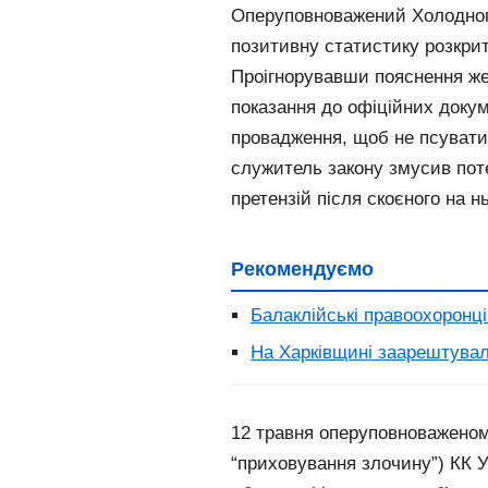
Оперуповноважений Холодногі
позитивну статистику розкрит
Проігнорувавши пояснення же
показання до офіційних докум
провадження, щоб не псувати 
служитель закону змусив поте
претензій після скоєного на н
Рекомендуємо
Балаклійські правоохоронці
На Харківщині заарештувал
12 травня оперуповноваженому
“приховування злочину”) КК У