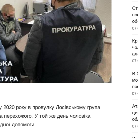
Ст
по
об
07 
Кр
чо
ал
07 
В 
мо
по
07 
Ат
 2020 року в провулку Лосівському група
ци
ла перехожого. У той же день чоловіка
об
дної допомоги.
07 