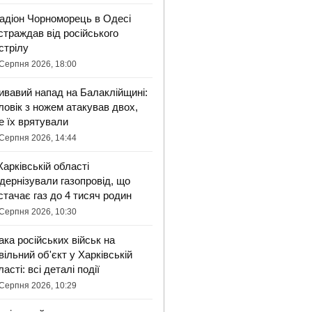
адіон Чорноморець в Одесі
страждав від російського
стрілу
Серпня 2026, 18:00
ивавий напад на Балаклійщині:
ловік з ножем атакував двох,
е їх врятували
Серпня 2026, 14:44
Харківській області
дернізували газопровід, що
стачає газ до 4 тисяч родин
Серпня 2026, 10:30
ака російських військ на
вільний об'єкт у Харківській
ласті: всі деталі події
Серпня 2026, 10:29