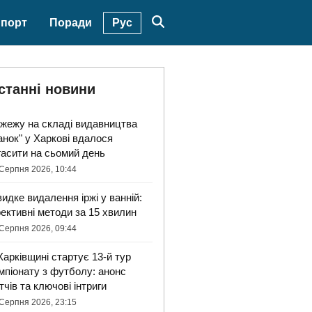
Рус
порт
Поради
станні новини
жежу на складі видавництва
анок" у Харкові вдалося
гасити на сьомий день
Серпня 2026, 10:44
идке видалення іржі у ванній:
ективні методи за 15 хвилин
Серпня 2026, 09:44
Харківщині стартує 13-й тур
мпіонату з футболу: анонс
тчів та ключові інтриги
Серпня 2026, 23:15