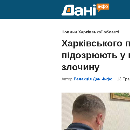
Skip
to
content
P
Новини Харківської області
o
Харківського 
s
підозрюють у 
t
e
злочину
d
Автор
Редакція Дані-Інфо
13 Тра
i
n