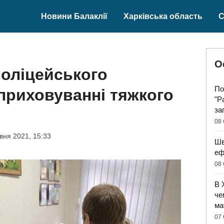
Новини Балаклії
Харківська область
С
О
поліцейського
По
приховуванні тяжкого
"Р
за
08 
вня 2021, 15:33
Шв
еф
08 
В 
че
ма
07 