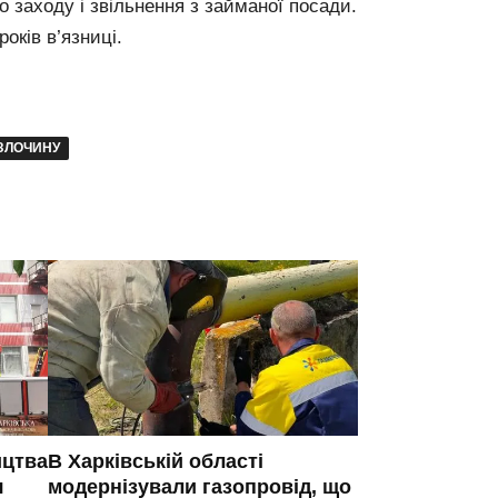
о заходу і звільнення з займаної посади.
оків в’язниці.
ЗЛОЧИНУ
ицтва
В Харківській області
я
модернізували газопровід, що