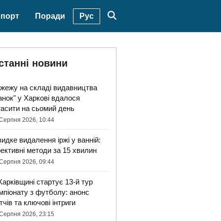
Рус
порт
Поради
станні новини
жежу на складі видавництва
анок" у Харкові вдалося
гасити на сьомий день
Серпня 2026, 10:44
идке видалення іржі у ванній:
ективні методи за 15 хвилин
Серпня 2026, 09:44
Харківщині стартує 13-й тур
мпіонату з футболу: анонс
тчів та ключові інтриги
Серпня 2026, 23:15