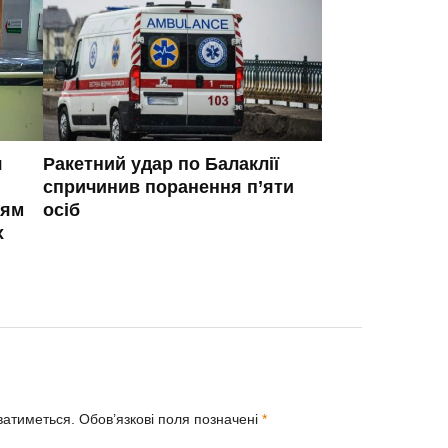
я
Ракетний удар по Балаклії
спричинив поранення п’яти
ням
осіб
х
ватиметься.
Обов’язкові поля позначені
*