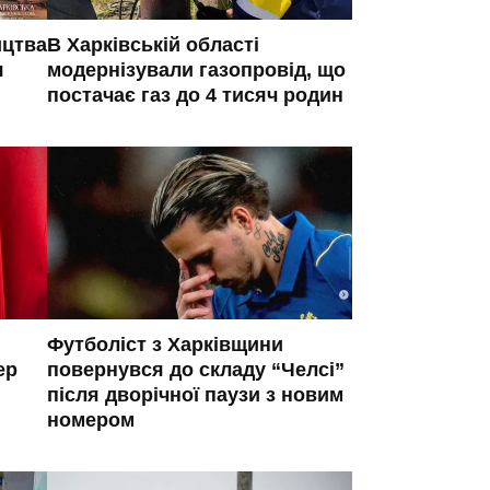
ицтва
В Харківській області
я
модернізували газопровід, що
постачає газ до 4 тисяч родин
Футболіст з Харківщини
ер
повернувся до складу “Челсі”
після дворічної паузи з новим
номером