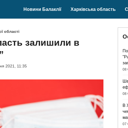
Новини Балаклії
Харківська область
С
ї області
О
ласть залишили в
По
”
"Р
за
тня 2021, 11:35
08 
Шв
еф
08 
В 
че
ма
07 