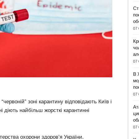
Ст
по
об
07 
Кр
чо
ал
07 
В 
мо
по
07 
 “червоній” зоні карантину відповідають Київ і
Ат
ні діють найбільш жорсткі карантинні
ци
об
07 
стерства охорони здоров’я України.