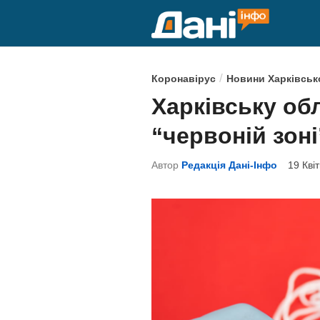
Skip
to
content
P
/
Коронавірус
Новини Харківсько
o
Харківську об
s
“червоній зоні
t
e
Автор
Редакція Дані-Інфо
19 Кві
d
i
n