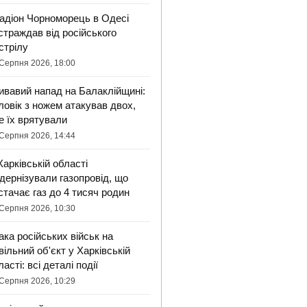
адіон Чорноморець в Одесі
страждав від російського
стрілу
Серпня 2026, 18:00
ивавий напад на Балаклійщині:
ловік з ножем атакував двох,
е їх врятували
Серпня 2026, 14:44
Харківській області
дернізували газопровід, що
стачає газ до 4 тисяч родин
Серпня 2026, 10:30
ака російських військ на
вільний об'єкт у Харківській
ласті: всі деталі події
Серпня 2026, 10:29