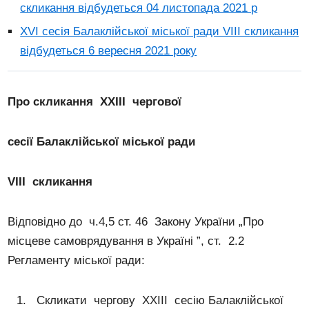
скликання відбудеться 04 листопада 2021 р
ХVI сесія Балаклійської міської ради VІІI скликання
відбудеться 6 вересня 2021 року
Про скликання ХХ
II
І
чергової
сесії Балаклійської міської ради
V
ІІ
I
скликання
Відповідно до ч.4,5 ст. 46 Закону України „Про
місцеве самоврядування в Україні ”, ст. 2.2
Регламенту міської ради:
Скликати чергову ХХIІI сесію Балаклійської