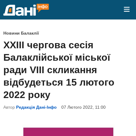
Skip
Mai
to
Me
content
P
Новини Балаклії
o
ХХIIІ чергова сесія
s
Балаклійської міської
t
e
ради VІІI скликання
d
відбудеться 15 лютого
i
n
2022 року
Автор
Редакція Дані-Інфо
07 Лютого 2022, 11:00