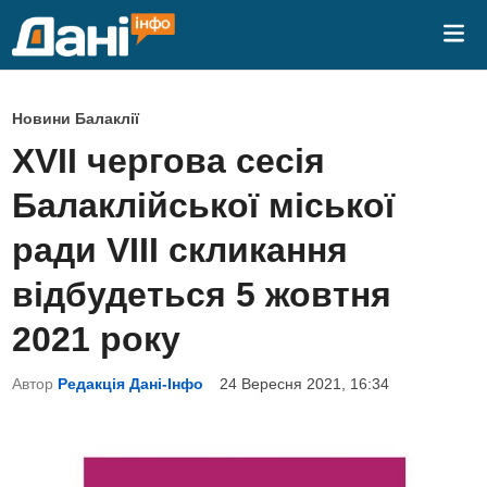
Skip
Mai
to
Me
content
P
Новини Балаклії
o
ХVII чергова сесія
s
Балаклійської міської
t
e
ради VІІI скликання
d
відбудеться 5 жовтня
i
n
2021 року
Автор
Редакція Дані-Інфо
24 Вересня 2021, 16:34