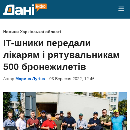
Skip
Mai
to
Me
content
P
Новини Харківської області
o
IT-шники передали
s
лікарям і рятувальникам
t
e
500 бронежилетів
d
Автор
Марина Лугіна
03 Вересня 2022, 12:46
i
n