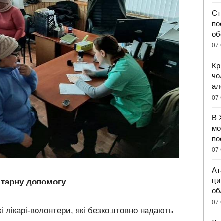
Ст
по
об
07 
Кр
чо
ал
07 
В 
мо
по
07 
Ат
ци
ітарну допомогу
об
07 
кі лікарі-волонтери, які безкоштовно надають