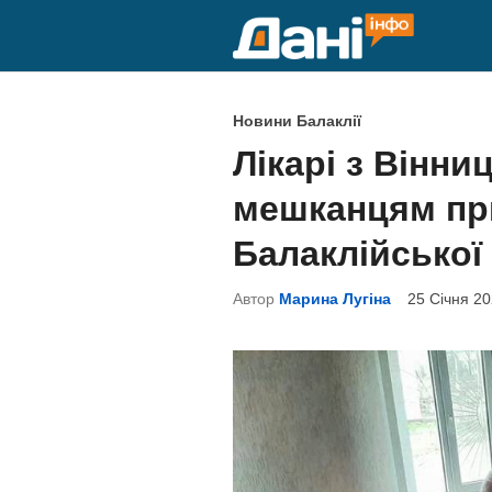
Skip
to
content
P
Новини Балаклії
o
Лікарі з Вінни
s
мешканцям пр
t
e
Балаклійської
d
Автор
Марина Лугіна
25 Січня 20
i
n