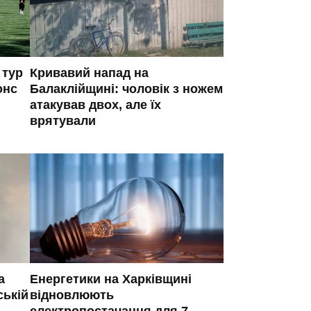
 тур
Кривавий напад на
онс
Балаклійщині: чоловік з ножем
атакував двох, але їх
врятували
а
Енергетики на Харківщині
ській
відновлюють
електропостачання для 7