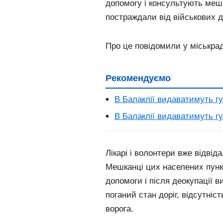
допомогу і консультують мешка
постраждали від військових д
Про це повідомили у міськрад
Рекомендуємо
В Балаклії видаватимуть г
В Балаклії видаватимуть г
Лікарі і волонтери вже відвід
Мешканці цих населених пунк
допомоги і після деокупації в
поганий стан доріг, відсутніс
ворога.