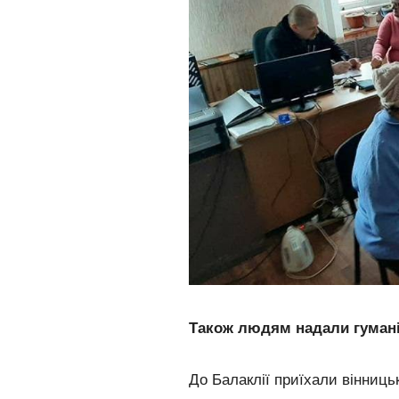
Також людям надали гуман
До Балаклії приїхали вінниць