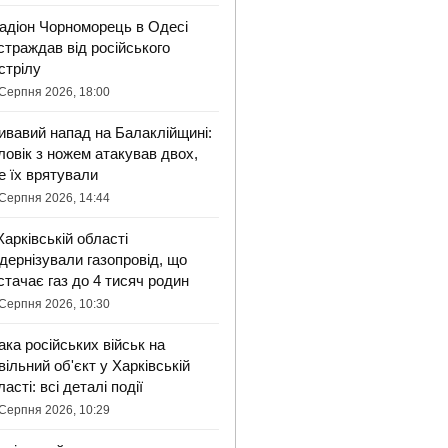
адіон Чорноморець в Одесі
страждав від російського
стрілу
Серпня 2026, 18:00
ивавий напад на Балаклійщині:
ловік з ножем атакував двох,
е їх врятували
Серпня 2026, 14:44
Харківській області
дернізували газопровід, що
стачає газ до 4 тисяч родин
Серпня 2026, 10:30
ака російських військ на
вільний об'єкт у Харківській
ласті: всі деталі події
Серпня 2026, 10:29