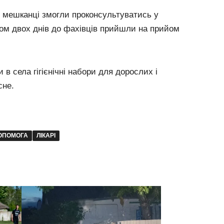
іл мешканці змогли проконсультуватись у
ягом двох днів до фахівців прийшли на прийом
 в села гігієнічні набори для дорослих і
сне.
ДОПОМОГА
ЛІКАРІ