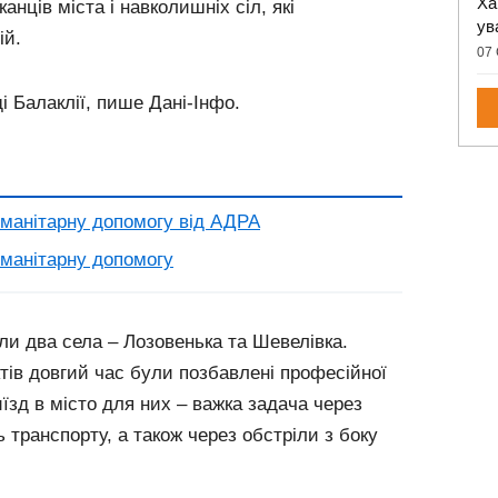
Ха
нців міста і навколишніх сіл, які
ув
ій.
07 
і Балаклії, пише Дані-Інфо.
уманітарну допомогу від АДРА
уманітарну допомогу
али два села – Лозовенька та Шевелівка.
тів довгий час були позбавлені професійної
иїзд в місто для них – важка задача через
ть транспорту, а також через обстріли з боку