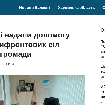
Новини Балаклії
Харківська область
С
О
ці надали допомогу
По
ифронтових сіл
"Р
за
 громади
08 
23, 14:43
Шв
еф
08 
В 
че
ма
07 