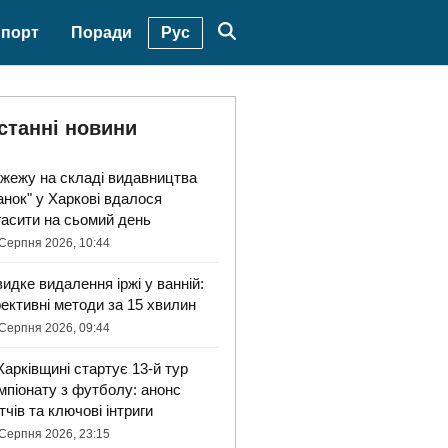
Рус
порт
Поради
станні новини
жежу на складі видавництва
анок" у Харкові вдалося
гасити на сьомий день
Серпня 2026, 10:44
идке видалення іржі у ванній:
ективні методи за 15 хвилин
Серпня 2026, 09:44
Харківщині стартує 13-й тур
мпіонату з футболу: анонс
тчів та ключові інтриги
Серпня 2026, 23:15