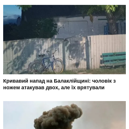
Кривавий напад на Балаклійщині: чоловік з
ножем атакував двох, але їх врятували