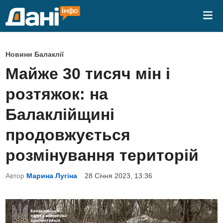
Skip
Mai
to
Me
content
P
Новини Балаклії
o
Майже 30 тисяч мін і
s
розтяжок: на
t
e
Балаклійщині
d
продовжується
i
n
розмінування територій
Автор
Марина Лугіна
28 Січня 2023, 13:36