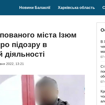
Новини Балаклії
Харківська область
С
О
пованого міста Ізюм
В 
ро підозру в
че
ма
й діяльності
07 
вня 2022, 13:21
Ст
по
об
07 
Кр
чо
ал