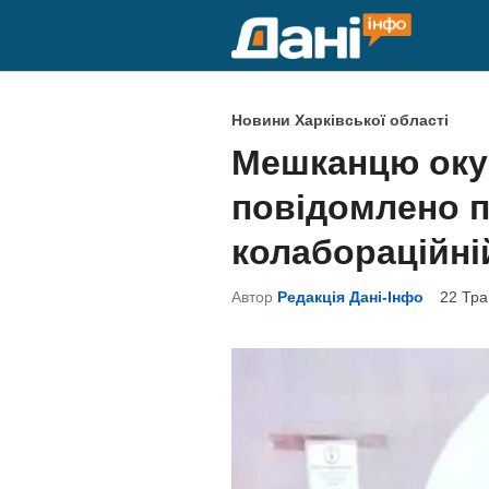
Skip
to
content
P
Новини Харківської області
o
Мешканцю оку
s
повідомлено п
t
e
колабораційні
d
Автор
Редакція Дані-Інфо
22 Тра
i
n