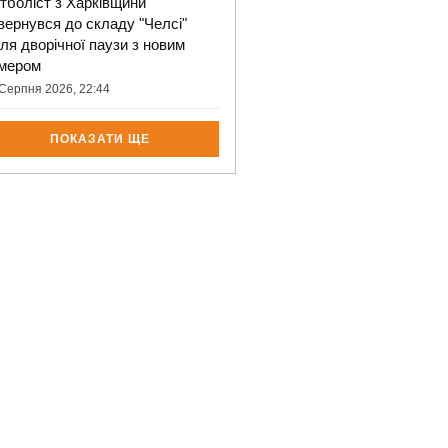
тболіст з Харківщини
вернувся до складу "Челсі"
сля дворічної паузи з новим
мером
Серпня 2026, 22:44
ПОКАЗАТИ ЩЕ