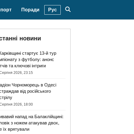
Рус
порт
Поради
станні новини
Харківщині стартує 13-й тур
мпіонату з футболу: анонс
тчів та ключові інтриги
Серпня 2026, 23:15
адіон Чорноморець в Одесі
страждав від російського
стрілу
Серпня 2026, 18:00
ивавий напад на Балаклійщині:
ловік з ножем атакував двох,
е їх врятували