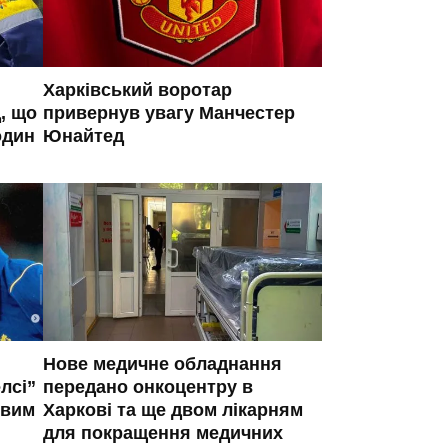
Харківський воротар
, що
привернув увагу Манчестер
один
Юнайтед
Нове медичне обладнання
лсі”
передано онкоцентру в
овим
Харкові та ще двом лікарням
для покращення медичних