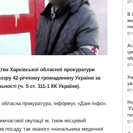
07 
В 
мо
по
07 
Ат
ци
об
07 
тва Харківської обласної прокуратури
Ха
озру 42-річному громадянину України за
ув
ості (ч. 5 ст. 111-1 КК України).
07 
Ро
 обласна прокуратура, інформує «Дані-Інфо».
"Р
го
тимчасової окупації м. Ізюм місцевий
07 
в посаду так званого «начальника медичної