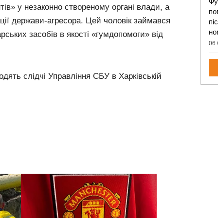
Фу
в» у незаконно створеному органі влади, а
по
ації держави-агресора. Цей чоловік займався
пі
но
арських засобів в якості «гумдопомоги» від
06 
дять слідчі Управління СБУ в Харківській