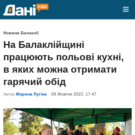
Skip
Mai
to
Me
content
P
Новини Балаклії
o
На Балаклійщині
s
працюють польові кухні,
t
e
в яких можна отримати
d
гарячий обід
i
n
Автор
Марина Лугіна
09 Жовтня 2022, 17:47