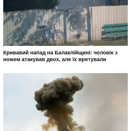
Кривавий напад на Балаклійщині: чоловік з
ножем атакував двох, але їх врятували