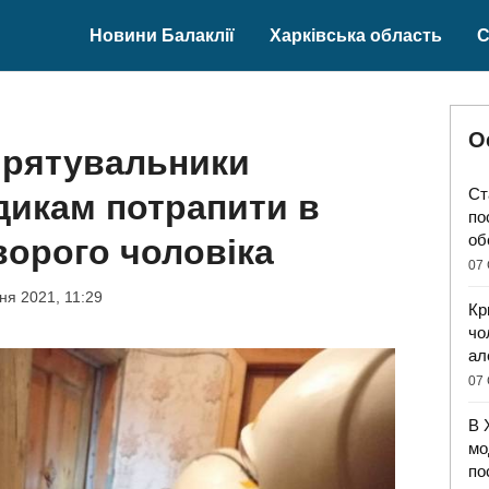
Новини Балаклії
Харківська область
С
О
 рятувальники
Ст
дикам потрапити в
по
об
ворого чоловіка
07 
тня 2021, 11:29
Кр
чо
ал
07 
В 
мо
по