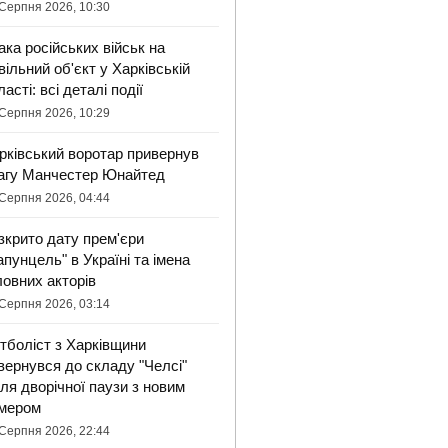
Серпня 2026, 10:30
ака російських військ на
вільний об'єкт у Харківській
ласті: всі деталі події
Серпня 2026, 10:29
рківський воротар привернув
агу Манчестер Юнайтед
Серпня 2026, 04:44
зкрито дату прем'єри
апунцель" в Україні та імена
ловних акторів
Серпня 2026, 03:14
тболіст з Харківщини
вернувся до складу "Челсі"
сля дворічної паузи з новим
мером
Серпня 2026, 22:44