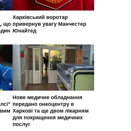
Харківський воротар
, що
привернув увагу Манчестер
один
Юнайтед
Нове медичне обладнання
лсі”
передано онкоцентру в
овим
Харкові та ще двом лікарням
для покращення медичних
послуг