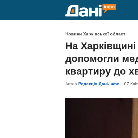
Skip
to
content
P
Новини Харківської області
o
На Харківщині
s
допомогли ме
t
e
квартиру до х
d
Автор
Редакція Дані-Інфо
07 Кві
i
n