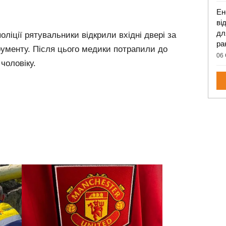
Ен
ві
дл
поліції рятувальники відкрили вхідні двері за
ра
рументу. Після цього медики потрапили до
06 
чоловіку.