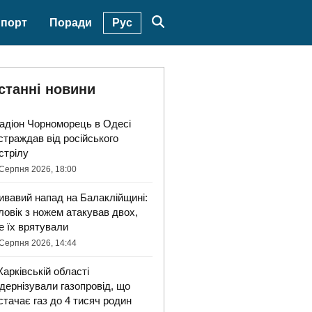
Рус
порт
Поради
станні новини
адіон Чорноморець в Одесі
страждав від російського
стрілу
Серпня 2026, 18:00
ивавий напад на Балаклійщині:
ловік з ножем атакував двох,
е їх врятували
Серпня 2026, 14:44
Харківській області
дернізували газопровід, що
стачає газ до 4 тисяч родин