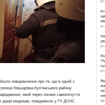
07 
Ат
ци
об
07 
Ха
ув
07 
Ро
"Р
го
07 
Фу
дійшло повідомлення про те, що в одній з
по
селищі Ківшарівка Куп’янського району
пі
народження, який через погане самопочуття
но
и двері медикам, повідомили у ГУ ДСНС
06 