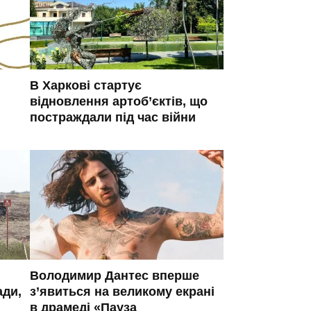
В Харкові стартує
відновлення артоб’єктів, що
постраждали під час війни
Володимир Дантес вперше
ади,
з’явиться на великому екрані
в драмеді «Пауза