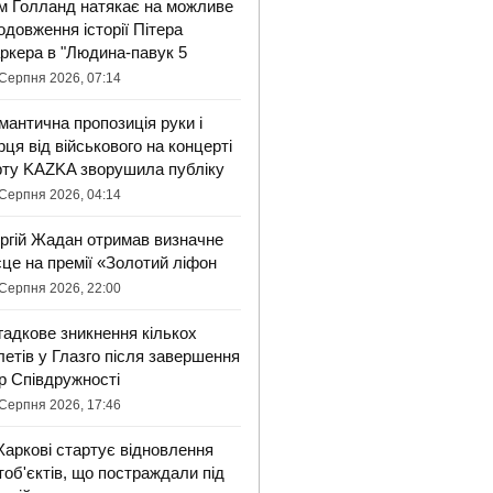
м Голланд натякає на можливе
одовження історії Пітера
ркера в "Людина-павук 5
Серпня 2026, 07:14
мантична пропозиція руки і
рця від військового на концерті
рту KAZKA зворушила публіку
Серпня 2026, 04:14
ргій Жадан отримав визначне
сце на премії «Золотий ліфон
Серпня 2026, 22:00
гадкове зникнення кількох
летів у Глазго після завершення
ор Співдружності
Серпня 2026, 17:46
Харкові стартує відновлення
тоб'єктів, що постраждали під