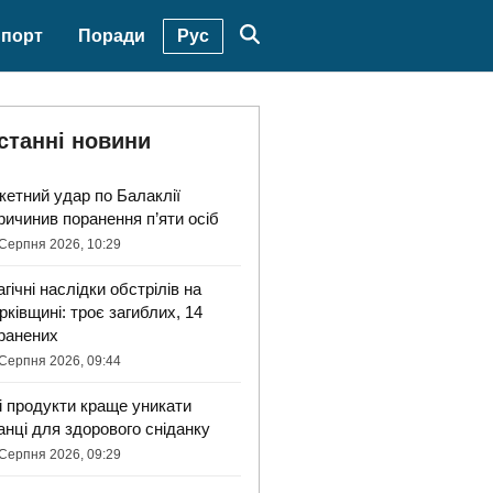
Рус
порт
Поради
станні новини
кетний удар по Балаклії
ричинив поранення п’яти осіб
Серпня 2026, 10:29
агічні наслідки обстрілів на
рківщині: троє загиблих, 14
ранених
Серпня 2026, 09:44
і продукти краще уникати
анці для здорового сніданку
Серпня 2026, 09:29