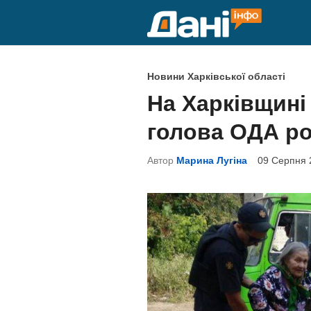
Skip
to
content
P
Новини Харківської області
o
На Харківщині
s
голова ОДА ро
t
e
Автор
Марина Лугіна
09 Серпня 
d
i
n