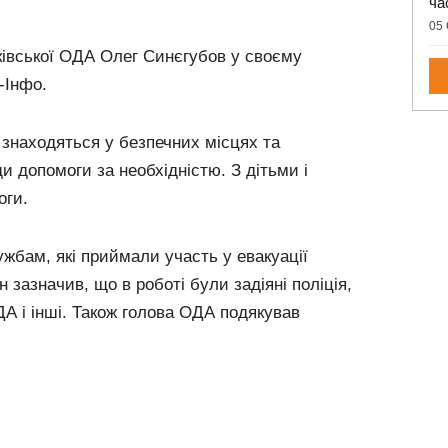
ча
05 
ківської ОДА Олег Синєгубов у своєму
-Інфо.
 знаходяться у безпечних місцях та
и допомоги за необхідністю. З дітьми і
оги.
жбам, які приймали участь у евакуації
н зазначив, що в роботі були задіяні поліція,
А і інші. Також голова ОДА подякував