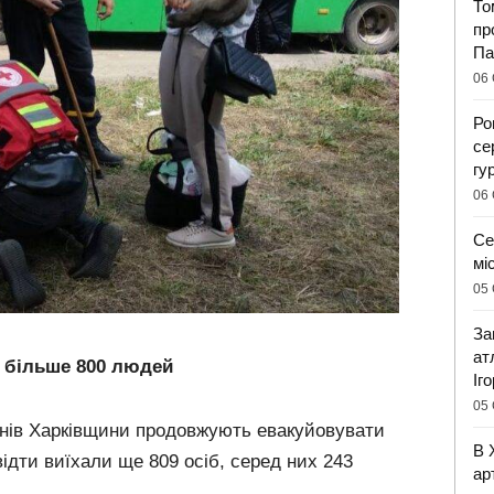
То
пр
Па
06 
Ро
се
гу
06 
Се
мі
05 
За
ат
и більше 800 людей
Іг
05 
нів Харківщини продовжують евакуйовувати
В 
ідти виїхали ще 809 осіб, серед них 243
ар