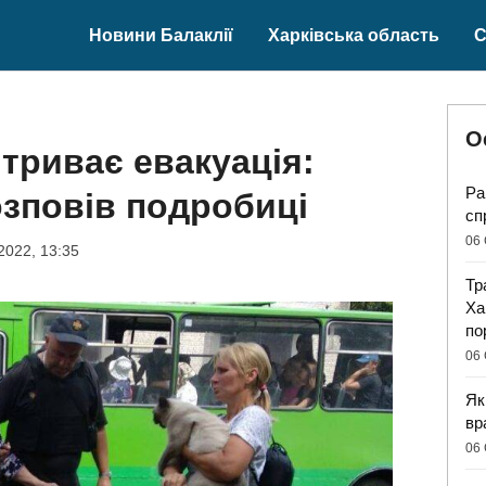
Новини Балаклії
Харківська область
С
О
 триває евакуація:
Ра
зповів подробиці
сп
06 
2022, 13:35
Тр
Ха
по
06 
Як
вр
06 