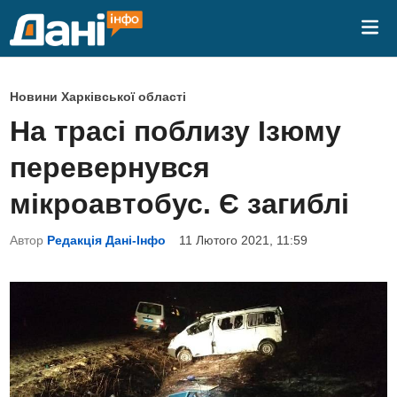
Skip
Mai
to
Me
content
P
Новини Харківської області
o
На трасі поблизу Ізюму
s
перевернувся
t
e
мікроавтобус. Є загиблі
d
Автор
Редакція Дані-Інфо
11 Лютого 2021, 11:59
i
n