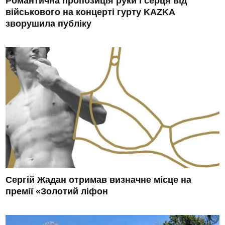
Романтична пропозиція руки і серця від
військового на концерті гурту KAZKA
зворушила публіку
Сергій Жадан отримав визначне місце на
премії «Золотий ліфон