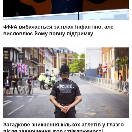
ФІФА вибачається за план Інфантіно, але
висловлює йому повну підтримку
Загадкове зникнення кількох атлетів у Глазго
після завершення Ігор Співдружності