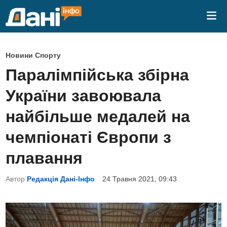
Skip
Mai
to
Me
content
P
Новини Спорту
o
Паралімпійська збірна
s
України завоювала
t
e
найбільше медалей на
d
чемпіонаті Європи з
i
n
плавання
Автор
Редакція Дані-Інфо
24 Травня 2021, 09:43