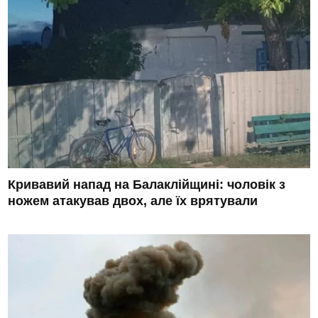
Кривавий напад на Балаклійщині: чоловік з
ножем атакував двох, але їх врятували