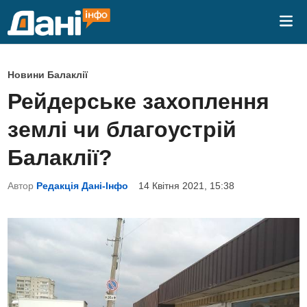
Skip
Mai
to
Me
content
P
Новини Балаклії
o
Рейдерське захоплення
s
землі чи благоустрій
t
e
Балаклії?
d
Автор
Редакція Дані-Інфо
14 Квітня 2021, 15:38
i
n