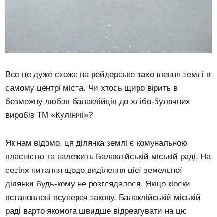
Все це дуже схоже на рейдерське захоплення землі в
самому центрі міста. Чи хтось щиро вірить в
безмежну любов балаклійців до хлібо-булочних
виробів ТМ «Кулінічі»?
Як нам відомо, ця ділянка землі є комунальною
власністю та належить Балаклійській міській раді. На
сесіях питання щодо виділення цієї земельної
ділянки будь-кому не розглядалося. Якщо кіоски
встановлені всупереч закону, Балаклійській міській
раді варто якомога швидше відреагувати на цю