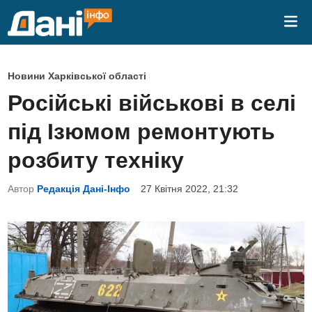
Skip
Mai
to
Me
content
P
Новини Харківської області
o
Російські військові в селі
s
під Ізюмом ремонтують
t
e
розбиту техніку
d
Автор
Редакція Дані-Інфо
27 Квітня 2022, 21:32
i
n