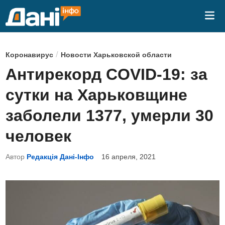
Перейти
Гла
к
ме
содержимому
О
/
Коронавирус
Новости Харьковской области
п
Антирекорд СOVID-19: за
у
сутки на Харьковщине
б
л
заболели 1377, умерли 30
и
человек
к
о
Автор
Редакція Дані-Інфо
16 апреля, 2021
в
а
н
о
в