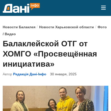
Перейти
Гла
к
ме
содержимому
О
/
/
Новости Балаклея
Новости Харьковской области
Фото
п
/ Видео
у
Балаклейской ОТГ от
б
ХОМГО «Просвещённая
л
и
инициатива»
к
Автор
Редакція Дані-Інфо
30 января, 2025
о
в
а
н
о
в