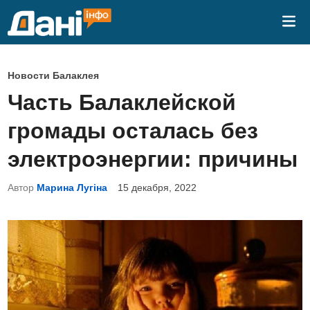
Перейти
Гла
к
ме
содержимому
О
Новости Балаклея
п
Часть Балаклейской
у
громады осталась без
б
л
электроэнергии: причины
и
Автор
Марина Лугіна
15 декабря, 2022
к
о
в
а
н
о
в