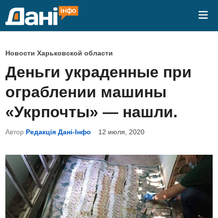
Перейти
Гла
к
ме
содержимому
О
Новости Харьковской области
п
Деньги украденные при
у
ограблении машины
б
л
«Укрпочты» — нашли.
и
Автор
Редакція Дані-Інфо
12 июля, 2020
к
о
в
а
н
о
в