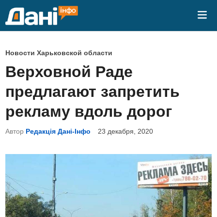
Перейти
Гла
к
ме
содержимому
О
Новости Харьковской области
п
Верховной Раде
у
предлагают запретить
б
л
рекламу вдоль дорог
и
Автор
Редакція Дані-Інфо
23 декабря, 2020
к
о
в
а
н
о
в